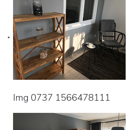
Img 0737 1566478111