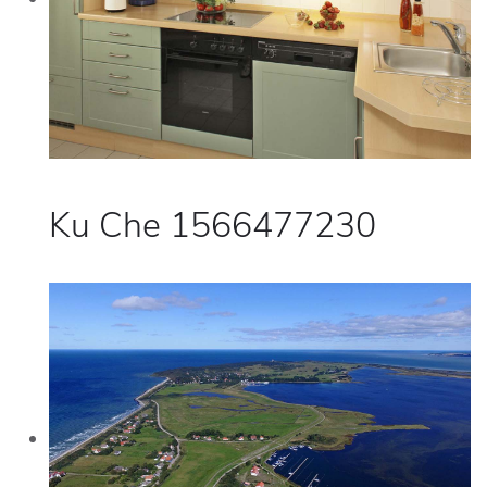
Ku Che 1566477230