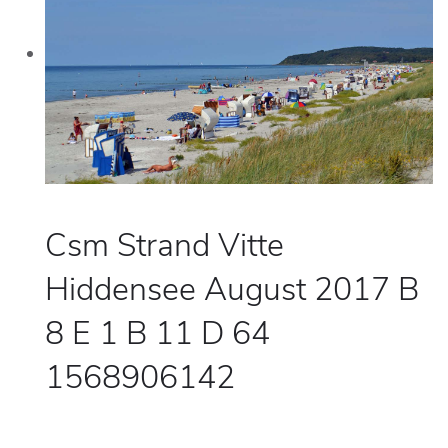
Csm Strand Vitte
Hiddensee August 2017 B
8 E 1 B 11 D 64
1568906142