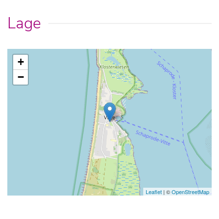
Lage
+
−
Leaflet
| ©
OpenStreetMap